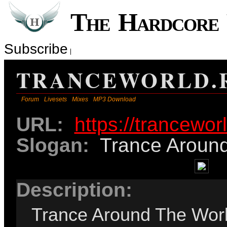
The Hardcor
Subscribe
TRANCEWORLD.
Forum
Livesets
Mixes
MP3 Download
URL:
https://trancewor
Slogan:
Trance Aroun
Description:
Trance Around The Worl