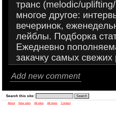
транс (melodic/uplifting
многое другое: интерв
вечеринок, еженедель
лейблы. Подборка стат
Ежедневно пополняема
закачку самых свежих 
Add new comment
Search this site:
About
New sites
All sites
All news
Contact